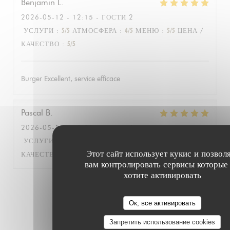
Benjamin
L
2026-05-12
- 12:15 - ГОСТИ 2
УСЛУГИ
:
5
/5
АТМОСФЕРА
:
4
/5
МЕНЮ
:
5
/5
ЦЕНА /
КАЧЕСТВО
:
5
/5
Burger Excellent, service efficace
Pascal
B
2026-05-11
- 12:30 - ГОСТИ 4
УСЛУГИ
:
5
/5
АТМОСФЕРА
:
5
/5
МЕНЮ
:
5
/5
ЦЕНА /
Этот сайт использует кукис и позвол
КАЧЕСТВО
:
5
/5
вам контролировать сервисы которые
хотите активировать
1
2
3
Ок, все активировать
Запретить использование cookies