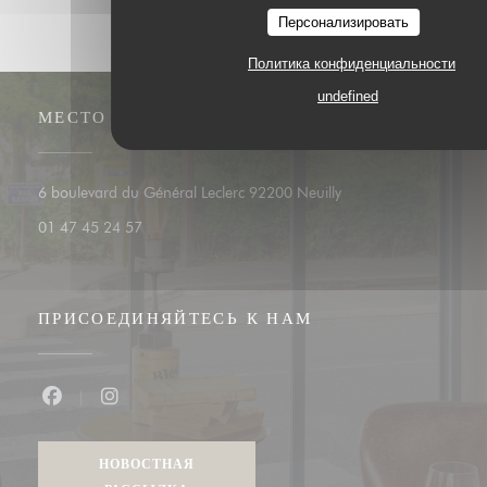
Персонализировать
Политика конфиденциальности
undefined
МЕСТО
((открывается в новом
6 boulevard du Général Leclerc 92200 Neuilly
01 47 45 24 57
ПРИСОЕДИНЯЙТЕСЬ К НАМ
Facebook ((открывается в новом окне))
Instagram ((открывается в новом окне))
НОВОСТНАЯ