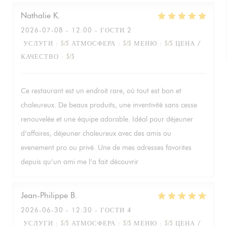
Nathalie
K
2026-07-08
- 12:00 - ГОСТИ 2
УСЛУГИ
:
5
/5
АТМОСФЕРА
:
5
/5
МЕНЮ
:
5
/5
ЦЕНА /
КАЧЕСТВО
:
5
/5
Ce restaurant est un endroit rare, où tout est bon et
chaleureux. De beaux produits, une inventivité sans cesse
renouvelée et une équipe adorable. Idéal pour déjeuner
d’affaires, déjeuner chaleureux avec des amis ou
evenement pro ou privé. Une de mes adresses favorites
depuis qu’un ami me l’a fait découvrir
Jean-Philippe
B
2026-06-30
- 12:30 - ГОСТИ 4
УСЛУГИ
:
5
/5
АТМОСФЕРА
:
5
/5
МЕНЮ
:
5
/5
ЦЕНА /