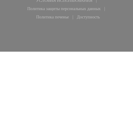
УСЛОВИЯ ИСПОЛЬЗОВАНИЯ
((открывается в новом окне))
Политика защиты персональных данных
((открывается в новом окне))
Политика печенье
Доступность
((открывается в новом окне))
((открывается в новом ок