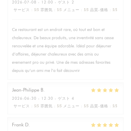
2026-07-08
- 12:00 - ゲスト 2
サービス
:
5
/5
雰囲気
:
5
/5
メニュー
:
5
/5
品質-価格
:
5
/5
Ce restaurant est un endroit rare, où tout est bon et
chaleureux. De beaux produits, une inventivité sans cesse
renouvelée et une équipe adorable. Idéal pour déjeuner
d’affaires, déjeuner chaleureux avec des amis ou
evenement pro ou privé. Une de mes adresses favorites
depuis qu’un ami me l’a fait découvrir
Jean-Philippe
B
2026-06-30
- 12:30 - ゲスト 4
サービス
:
5
/5
雰囲気
:
5
/5
メニュー
:
5
/5
品質-価格
:
5
/5
Frank
D