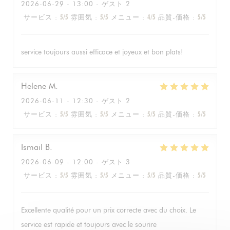
2026-06-29
- 13:00 - ゲスト 2
サービス
:
5
/5
雰囲気
:
5
/5
メニュー
:
4
/5
品質-価格
:
5
/5
service toujours aussi efficace et joyeux et bon plats!
Helene
M
2026-06-11
- 12:30 - ゲスト 2
サービス
:
5
/5
雰囲気
:
5
/5
メニュー
:
5
/5
品質-価格
:
5
/5
Ismail
B
2026-06-09
- 12:00 - ゲスト 3
サービス
:
5
/5
雰囲気
:
5
/5
メニュー
:
5
/5
品質-価格
:
5
/5
Excellente qualité pour un prix correcte avec du choix. Le
service est rapide et toujours avec le sourire