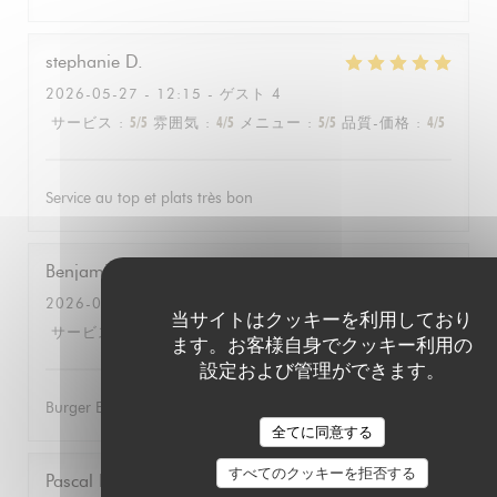
stephanie
D
2026-05-27
- 12:15 - ゲスト 4
サービス
:
5
/5
雰囲気
:
4
/5
メニュー
:
5
/5
品質-価格
:
4
/5
Service au top et plats très bon
Benjamin
L
2026-05-12
- 12:15 - ゲスト 2
当サイトはクッキーを利用しており
サービス
:
5
/5
雰囲気
:
4
/5
メニュー
:
5
/5
品質-価格
:
5
/5
ます。お客様自身でクッキー利用の
設定および管理ができます。
Burger Excellent, service efficace
全てに同意する
すべてのクッキーを拒否する
Pascal
B