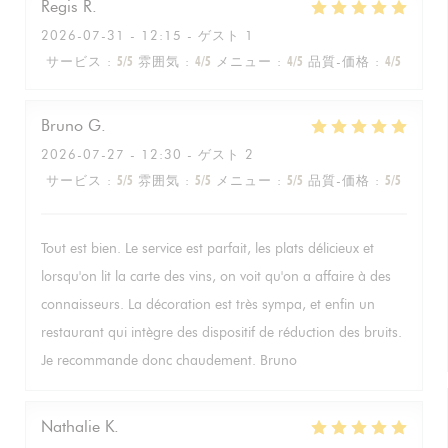
Regis
R
2026-07-31
- 12:15 - ゲスト 1
サービス
:
5
/5
雰囲気
:
4
/5
メニュー
:
4
/5
品質-価格
:
4
/5
Bruno
G
2026-07-27
- 12:30 - ゲスト 2
サービス
:
5
/5
雰囲気
:
5
/5
メニュー
:
5
/5
品質-価格
:
5
/5
Tout est bien. Le service est parfait, les plats délicieux et
lorsqu'on lit la carte des vins, on voit qu'on a affaire à des
connaisseurs. La décoration est très sympa, et enfin un
restaurant qui intègre des dispositif de réduction des bruits.
Je recommande donc chaudement. Bruno
Nathalie
K