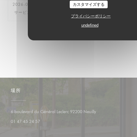
2026-05-11
- 12:30 - ゲスト 4
カスタマイズする
サービス
:
5
/5
雰囲気
:
5
/5
メニュー
:
5
/5
品質-価格
:
5
/5
プライバシーポリシー
undefined
1
2
3
場所
((新しいウィンドウで
6 boulevard du Général Leclerc 92200 Neuilly
01 47 45 24 57