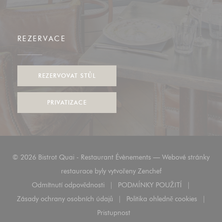
REZERVACE
REZERVOVAT STŮL
PRIVATIZACE
© 2026 Bistrot Quai - Restaurant Évènements — Webové stránky
((otevře se v novém 
restaurace byly vytvořeny
Zenchef
Odmítnutí odpovědnosti
PODMÍNKY POUŽITÍ
((otevře se v novém okně))
((otevře se v novém o
Zásady ochrany osobních údajů
Politika ohledně cookies
((otevře se v novém okně))
((otevře se v nové
Pristupnost
((otevře se v novém okně))