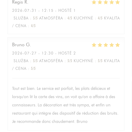
Regis
R
2026-07-31
- 12:15 - HOSTÉ 1
SLUŽBA
:
5
/5
ATMOSFÉRA
:
4
/5
KUCHYNĚ
:
4
/5
KVALITA
/ CENA
:
4
/5
Bruno
G
2026-07-27
- 12:30 - HOSTÉ 2
SLUŽBA
:
5
/5
ATMOSFÉRA
:
5
/5
KUCHYNĚ
:
5
/5
KVALITA
/ CENA
:
5
/5
Tout est bien. Le service est parfait, les plats délicieux et
lorsqu'on lit la carte des vins, on voit qu'on a affaire à des
connaisseurs. La décoration est très sympa, et enfin un
restaurant qui intègre des dispositif de réduction des bruits.
Je recommande donc chaudement. Bruno