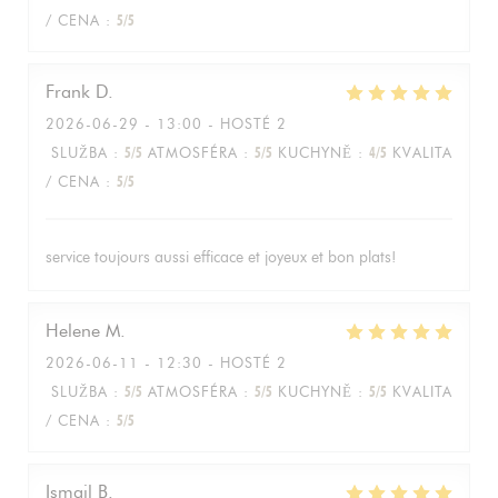
/ CENA
:
5
/5
Frank
D
2026-06-29
- 13:00 - HOSTÉ 2
SLUŽBA
:
5
/5
ATMOSFÉRA
:
5
/5
KUCHYNĚ
:
4
/5
KVALITA
/ CENA
:
5
/5
service toujours aussi efficace et joyeux et bon plats!
Helene
M
2026-06-11
- 12:30 - HOSTÉ 2
SLUŽBA
:
5
/5
ATMOSFÉRA
:
5
/5
KUCHYNĚ
:
5
/5
KVALITA
/ CENA
:
5
/5
Ismail
B