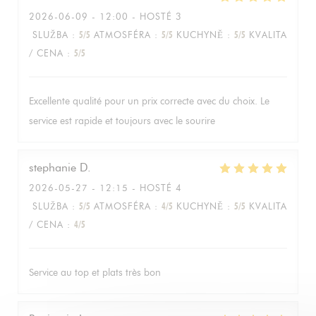
2026-06-09
- 12:00 - HOSTÉ 3
SLUŽBA
:
5
/5
ATMOSFÉRA
:
5
/5
KUCHYNĚ
:
5
/5
KVALITA
/ CENA
:
5
/5
Excellente qualité pour un prix correcte avec du choix. Le
service est rapide et toujours avec le sourire
stephanie
D
2026-05-27
- 12:15 - HOSTÉ 4
SLUŽBA
:
5
/5
ATMOSFÉRA
:
4
/5
KUCHYNĚ
:
5
/5
KVALITA
/ CENA
:
4
/5
Service au top et plats très bon