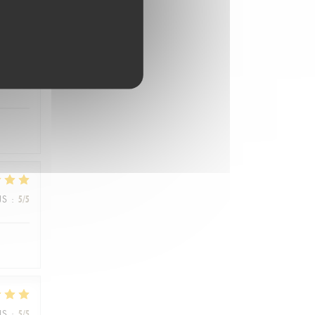
JS
:
4
/5
JS
:
5
/5
JS
:
5
/5