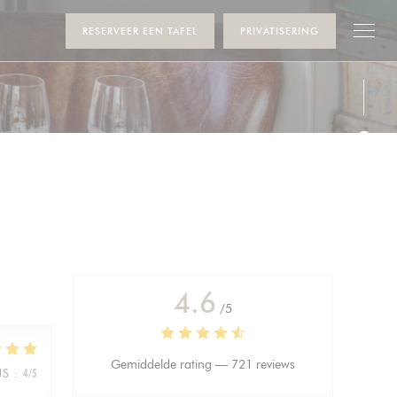
RESERVEER EEN TAFEL
PRIVATISERING
Face
Inst
4.6
/5
Gemiddelde rating —
721 reviews
JS
:
4
/5