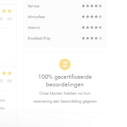
Service
Atmosfeer
JS
:
5
/5
Menu's
Kwaliteit/Prijs
.
100% gecertificeerde
JS
:
5
/5
beoordelingen
Onze klanten hebben na hun
ipe
reservering een beoordeling gegeven
tes