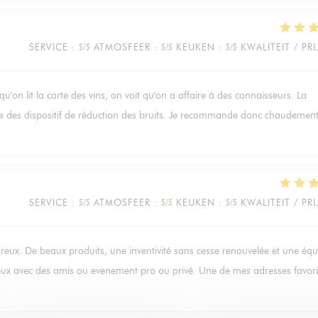
SERVICE
:
5
/5
ATMOSFEER
:
5
/5
KEUKEN
:
5
/5
KWALITEIT / PRI
rsqu'on lit la carte des vins, on voit qu'on a affaire à des connaisseurs. La
gre des dispositif de réduction des bruits. Je recommande donc chaudement
SERVICE
:
5
/5
ATMOSFEER
:
5
/5
KEUKEN
:
5
/5
KWALITEIT / PRI
ureux. De beaux produits, une inventivité sans cesse renouvelée et une équ
reux avec des amis ou evenement pro ou privé. Une de mes adresses favori