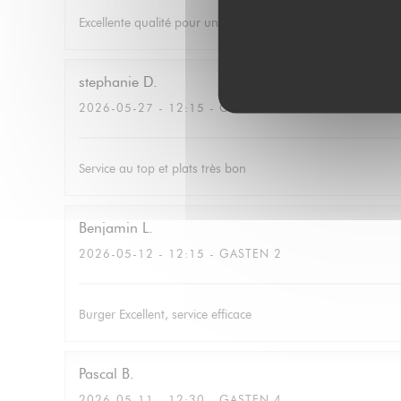
Excellente qualité pour un prix correcte avec du choix. Le ser
stephanie
D
2026-05-27
- 12:15 - GASTEN 4
Service au top et plats très bon
Benjamin
L
2026-05-12
- 12:15 - GASTEN 2
Burger Excellent, service efficace
Pascal
B
2026-05-11
- 12:30 - GASTEN 4