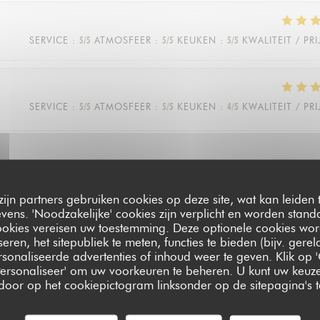
SERVICE
:
5
/5
ATMOSFEER
:
5
/5
KEUKEN
:
5
/5
KWALITEIT / PRI
SERVICE
:
5
/5
ATMOSFEER
:
5
/5
KEUKEN
:
4
/5
KWALITEIT / PRI
zijn partners gebruiken cookies op deze site, wat kan leiden
ens. 'Noodzakelijke' cookies zijn verplicht en worden standa
SERVICE
:
5
/5
ATMOSFEER
:
5
/5
KEUKEN
:
5
/5
KWALITEIT / PRI
ookies vereisen uw toestemming. Deze optionele cookies wo
seren, het sitepubliek te meten, functies te bieden (bijv. gere
sonaliseerde advertenties of inhoud weer te geven. Klik op '
 'Personaliseer' om uw voorkeuren te beheren. U kunt uw keu
 door op het cookiepictogram linksonder op de sitepagina's te
SERVICE
:
5
/5
ATMOSFEER
:
5
/5
KEUKEN
:
5
/5
KWALITEIT / PRI