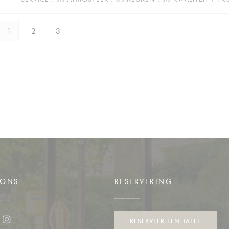
1
2
3
 ONS
RESERVERING
RESERVEER EEN TAFEL
ook ((opent in een nieuw venster))
Instagram ((opent in een nieuw venster))