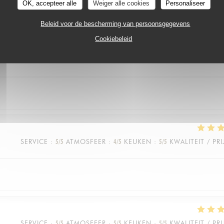
OK, accepteer alle
Weiger alle cookies
Personaliseer
vice est rapide et toujours avec le sourire
Beleid voor de bescherming van persoonsgegevens
Cookiebeleid
SERVICE
:
5
/5
ATMOSFEER
:
4
/5
KEUKEN
:
5
/5
KWALITEIT / PRI
SERVICE
:
5
/5
ATMOSFEER
:
4
/5
KEUKEN
:
5
/5
KWALITEIT / PRI
SERVICE
:
5
/5
ATMOSFEER
:
5
/5
KEUKEN
:
5
/5
KWALITEIT / PRI