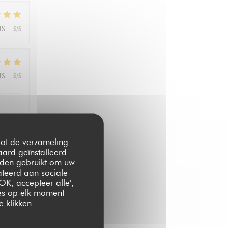
JS
:
5
/5
JS
:
5
/5
 tot de verzameling
ard geïnstalleerd.
JS
:
5
/5
rden gebruikt om uw
lateerd aan sociale
OK, accepteer alle',
zes op elk moment
 klikken.
JS
:
5
/5