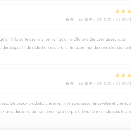
服务
:
5
/5
氛围
:
5
/5
菜单
:
5
/5
质价
rsqu'on lit la carte des vins, on voit qu'on a affaire à des connaisseurs. La
gre des dispositif de réduction des bruits. Je recommande donc chaudement
服务
:
5
/5
氛围
:
5
/5
菜单
:
5
/5
质价
ureux. De beaux produits, une inventivité sans cesse renouvelée et une équ
reux avec des amis ou evenement pro ou privé. Une de mes adresses favori