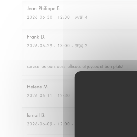
Jean-Philippe
B
2026-06-30
- 12:30 - 来宾 4
Frank
D
2026-06-29
- 13:00 - 来宾 2
service toujours aussi efficace et joyeux et bon plats!
Helene
M
2026-06-11
- 12:30 - 来宾 2
Ismail
B
2026-06-09
- 12:00 - 来宾 3