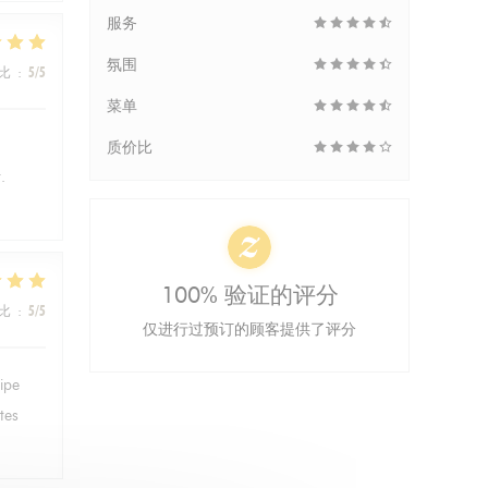
服务
氛围
比
:
5
/5
菜单
质价比
.
100% 验证的评分
比
:
5
/5
仅进行过预订的顾客提供了评分
ipe
tes