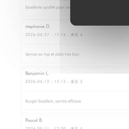
Excellente qualité pour un prix correcte avec du choix. Le ser
stephanie
D
2026-05-27
- 12:15 - 来宾 4
Service au top et plats très bon
Benjamin
L
2026-05-12
- 12:15 - 来宾 2
Burger Excellent, service efficace
Pascal
B
2026-05-11
- 12:30 - 来宾 4