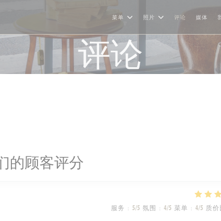
菜单
照片
评论
媒体
评论
们的顾客评分
服务
:
5
/5
氛围
:
4
/5
菜单
:
4
/5
质价