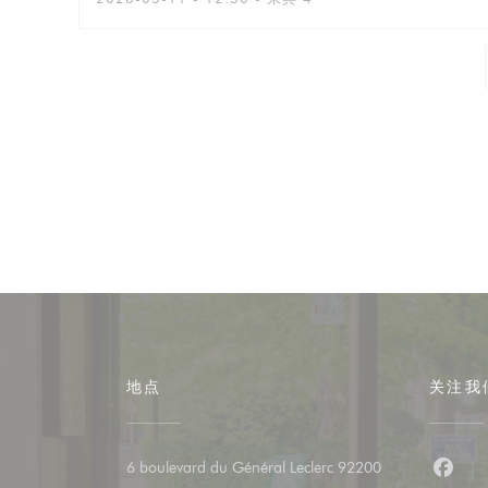
地点
关注我
6 boulevard du Général Leclerc 92200
Fac