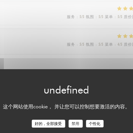
服务
:
5
/5
氛围
:
5
/5
菜单
:
5
/5
质价
服务
:
5
/5
氛围
:
5
/5
菜单
:
4
/5
质价
服务
:
5
/5
氛围
:
5
/5
菜单
:
5
/5
质价
这个网站使用cookie， 并让您可以控制想要激活的内容。
服务
:
5
/5
氛围
:
5
/5
菜单
:
5
/5
质价
好的，全部接受
禁用
个性化