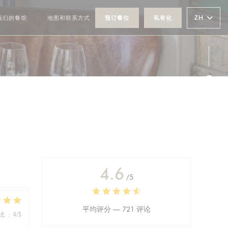
ZH
我们的餐馆
地图和联系方式
预订餐位
私有化
((在新窗口中打开))
Fac
Ins
4.6
/5
平均评分 —
721 评论
比
:
4
/5