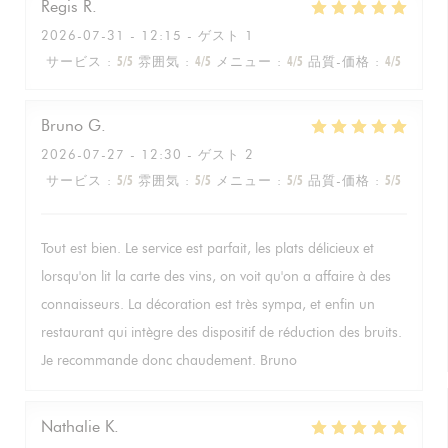
Regis
R
2026-07-31
- 12:15 - ゲスト 1
サービス
:
5
/5
雰囲気
:
4
/5
メニュー
:
4
/5
品質-価格
:
4
/5
Bruno
G
2026-07-27
- 12:30 - ゲスト 2
サービス
:
5
/5
雰囲気
:
5
/5
メニュー
:
5
/5
品質-価格
:
5
/5
Tout est bien. Le service est parfait, les plats délicieux et
lorsqu'on lit la carte des vins, on voit qu'on a affaire à des
connaisseurs. La décoration est très sympa, et enfin un
restaurant qui intègre des dispositif de réduction des bruits.
Je recommande donc chaudement. Bruno
Nathalie
K