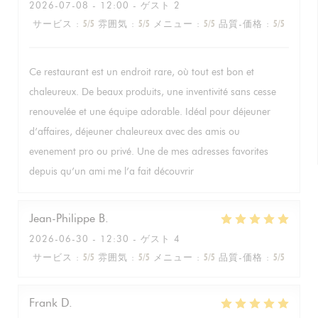
2026-07-08
- 12:00 - ゲスト 2
サービス
:
5
/5
雰囲気
:
5
/5
メニュー
:
5
/5
品質-価格
:
5
/5
Ce restaurant est un endroit rare, où tout est bon et
chaleureux. De beaux produits, une inventivité sans cesse
renouvelée et une équipe adorable. Idéal pour déjeuner
d’affaires, déjeuner chaleureux avec des amis ou
evenement pro ou privé. Une de mes adresses favorites
depuis qu’un ami me l’a fait découvrir
Jean-Philippe
B
2026-06-30
- 12:30 - ゲスト 4
サービス
:
5
/5
雰囲気
:
5
/5
メニュー
:
5
/5
品質-価格
:
5
/5
Frank
D