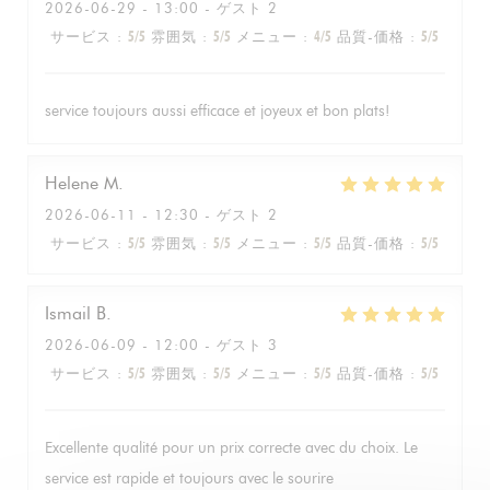
2026-06-29
- 13:00 - ゲスト 2
サービス
:
5
/5
雰囲気
:
5
/5
メニュー
:
4
/5
品質-価格
:
5
/5
service toujours aussi efficace et joyeux et bon plats!
Helene
M
2026-06-11
- 12:30 - ゲスト 2
サービス
:
5
/5
雰囲気
:
5
/5
メニュー
:
5
/5
品質-価格
:
5
/5
Ismail
B
2026-06-09
- 12:00 - ゲスト 3
サービス
:
5
/5
雰囲気
:
5
/5
メニュー
:
5
/5
品質-価格
:
5
/5
Excellente qualité pour un prix correcte avec du choix. Le
service est rapide et toujours avec le sourire