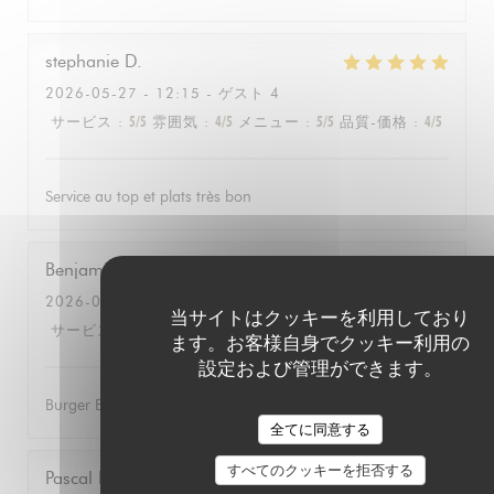
stephanie
D
2026-05-27
- 12:15 - ゲスト 4
サービス
:
5
/5
雰囲気
:
4
/5
メニュー
:
5
/5
品質-価格
:
4
/5
Service au top et plats très bon
Benjamin
L
2026-05-12
- 12:15 - ゲスト 2
当サイトはクッキーを利用しており
サービス
:
5
/5
雰囲気
:
4
/5
メニュー
:
5
/5
品質-価格
:
5
/5
ます。お客様自身でクッキー利用の
設定および管理ができます。
Burger Excellent, service efficace
全てに同意する
すべてのクッキーを拒否する
Pascal
B