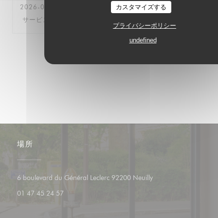
2026-05-11
- 12:30 - ゲスト 4
カスタマイズする
サービス
:
5
/5
雰囲気
:
5
/5
メニュー
:
5
/5
品質-価格
:
5
/5
プライバシーポリシー
undefined
1
2
3
場所
((新しいウィンドウで
6 boulevard du Général Leclerc 92200 Neuilly
01 47 45 24 57