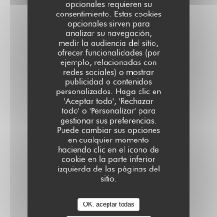
opcionales requieren su
9,50 EUR
consentimiento. Estas cookies
opcionales sirven para
19cl
analizar su navegación,
medir la audiencia del sitio,
ofrecer funcionalidades (por
ejemplo, relacionadas con
redes sociales) o mostrar
publicidad o contenidos
Champagnes
personalizados. Haga clic en
'Aceptar todo', 'Rechazar
todo' o 'Personalizar' para
gestionar sus preferencias.
Puede cambiar sus opciones
DEUTZ « ROSÉ » AOC - FAMILLE ROUZAUD
en cualquier momento
89,00 EUR
haciendo clic en el icono de
Bout 75 cl
cookie en la parte inferior
izquierda de las páginas del
sitio.
CHAMPAGNE PAYELLE
12,00 EUR
OK, aceptar todas
Coupe 12 .