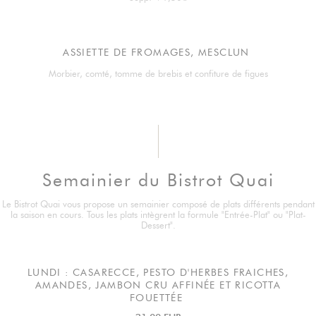
ASSIETTE DE FROMAGES, MESCLUN
Morbier, comté, tomme de brebis et confiture de figues
Semainier du Bistrot Quai
Le Bistrot Quai vous propose un semainier composé de plats différents pendant
la saison en cours. Tous les plats intègrent la formule "Entrée-Plat" ou "Plat-
Dessert".
LUNDI : CASARECCE, PESTO D'HERBES FRAICHES,
AMANDES, JAMBON CRU AFFINÉE ET RICOTTA
FOUETTÉE