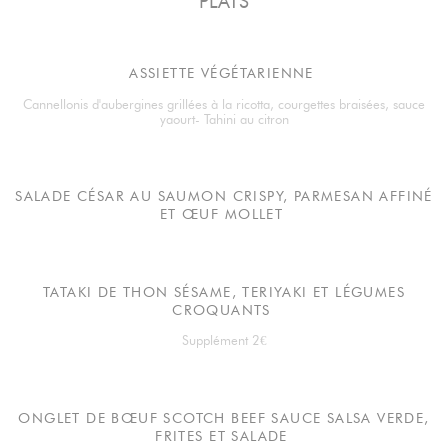
PLATS
ASSIETTE VÉGÉTARIENNE
Cannellonis d'aubergines grillées à la ricotta, courgettes braisées, sauce
yaourt- Tahini au citron
SALADE CÉSAR AU SAUMON CRISPY, PARMESAN AFFINÉ
ET ŒUF MOLLET
TATAKI DE THON SÉSAME, TERIYAKI ET LÉGUMES
CROQUANTS
Supplément 2€
ONGLET DE BŒUF SCOTCH BEEF SAUCE SALSA VERDE,
FRITES ET SALADE