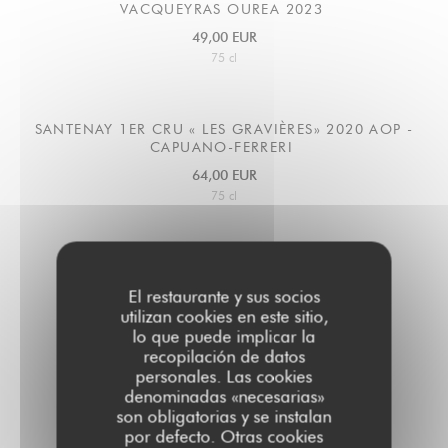
VACQUEYRAS OUREA 2023
49,00 EUR
75 cl
SANTENAY 1ER CRU « LES GRAVIÈRES» 2020 AOP -
CAPUANO-FERRERI
64,00 EUR
75 cl
ROUSSILLON LA PETITE SŒUR 2022
El restaurante y sus socios
IGP Joseph Paillé
utilizan cookies en este sitio,
39,00 EUR
26,00 EUR
lo que puede implicar la
75 cl
50cl
recopilación de datos
personales. Las cookies
denominadas «necesarias»
son obligatorias y se instalan
ROUSSILLON LA PETITE SŒUR 2022
por defecto. Otras cookies
IGP Joseph Paillé