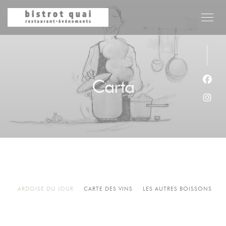
Personalización de sus opciones de cookies
Carta
Face
Inst
ARDOISE DU JOUR
CARTE DES VINS
LES AUTRES BOISSONS