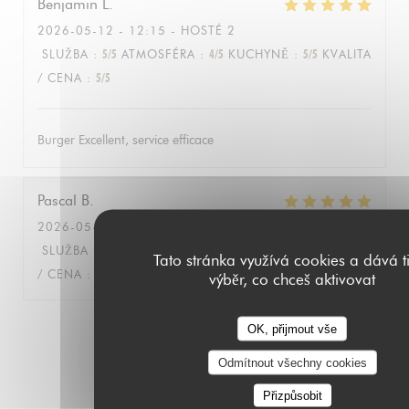
Benjamin
L
2026-05-12
- 12:15 - HOSTÉ 2
SLUŽBA
:
5
/5
ATMOSFÉRA
:
4
/5
KUCHYNĚ
:
5
/5
KVALITA
/ CENA
:
5
/5
Burger Excellent, service efficace
Pascal
B
2026-05-11
- 12:30 - HOSTÉ 4
SLUŽBA
:
5
/5
ATMOSFÉRA
:
5
/5
KUCHYNĚ
:
5
/5
KVALITA
Tato stránka využívá cookies a dává t
/ CENA
:
5
/5
výběr, co chceš aktivovat
OK, přijmout vše
1
2
3
Odmítnout všechny cookies
Přizpůsobit