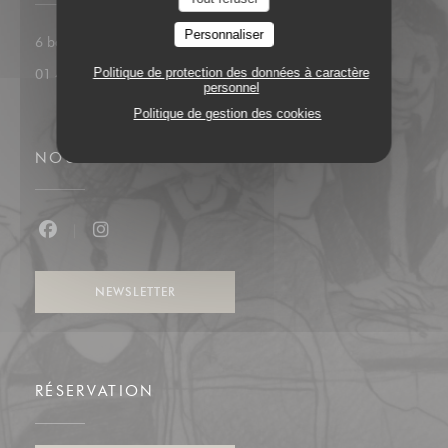
Lou équipe
Personnaliser
((ouvre une nouvelle f
6 boulevard du Général Leclerc 92200 Neuilly
Politique de protection des données à caractère
01 47 45 24 57
personnel
Politique de gestion des cookies
NOUS SUIVRE
Facebook ((ouvre une nouvelle fenêtre))
Instagram ((ouvre une nouvelle fenêtre))
NEWSLETTER
RÉSERVATION