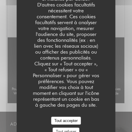
saison.
D'autres cookies facultatifs
VOIR LE SITE
nécessitent votre
Notre sélection de vins élégants et
consentement. Ces cookies
racés évolue au fil des mois selon les
facultatifs servent à analyser
coups de cœur des patrons.
votre navigation, mesurer
Les soirées sont uniquement dédiées à
l'audience du site, proposer
l'organisation de vos événements
des fonctionnalités (ex : en
privés ou professionnels, sous forme
lien avec les réseaux sociaux)
de cocktail ou de repas assis. Nos
ou afficher des publicités ou
contenus personnalisés.
espaces permettent de recevoir 70
Cliquez sur « Tout accepter »,
personnes en dîner assis et 100 en
« Tout refuser » ou «
cocktail.
Personnaliser » pour gérer vos
Faire une demande de devis
préférences. Vous pouvez
modifier vos choix à tout
Pour afficher la carte interactive Waze, vous devez accepter les cookies
Toute l'année, vous pouvez profiter
moment en cliquant sur l'icône
Waze Map (Google). Ces cookies peuvent collecter des données de
d'une belle terrasse en bois d'une
représentant un cookie en bas
navigation et de localisation.
Autoriser
trentaine de places.
à gauche des pages du site.
Un parking privé est à votre
disposition à 50 mètres du restaurant
Tout accepter
ADRESSE
au 29 rue Brunel.
Tout refuser