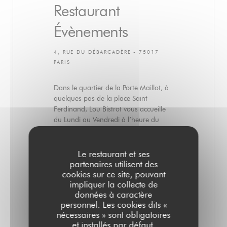
Restaurant
Évènements
4, RUE DU DÉBARCADÈRE - 75017
PARIS
Dans le quartier de la Porte Maillot, à
quelques pas de la place Saint
Ferdinand, Lou Bistrot vous accueille
du Lundi au Vendredi à l’heure du
déjeuner.
Dans un décor de bistrot parisien
Le restaurant et ses
composé de meubles et d’objets
partenaires utilisent des
chinés, notre chef vous propose une
cookies sur ce site, pouvant
cuisine de saison authentique et
impliquer la collecte de
généreuse. L'ardoise est remaniée
données à caractère
chaque semaine en fonction du
personnel. Les cookies dits «
marché et de ses inspirations. Elle est
nécessaires » sont obligatoires
accompagnée d'un semainier de
et installés par défaut.