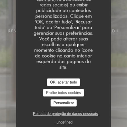
redes sociais) ou exibir
publicidade ou conteúdos
personalizados. Clique em
'OK, aceitar tudo', 'Recusar
tudo' ou 'Personalizar' para
RESTAURANTE TRADICIONAL
6 BOULEVARD DU
gerenciar suas preferências.
GÉNÉRAL LECLERC 92200 NEUILLY
Você pode alterar suas
escolhas a qualquer
momento clicando no ícone
de cookie no canto inferior
esquerdo das páginas do
site.
OK, aceitar tudo
Proíbe todos cookies
Personalizar
Política de proteção de dados pessoais
undefined