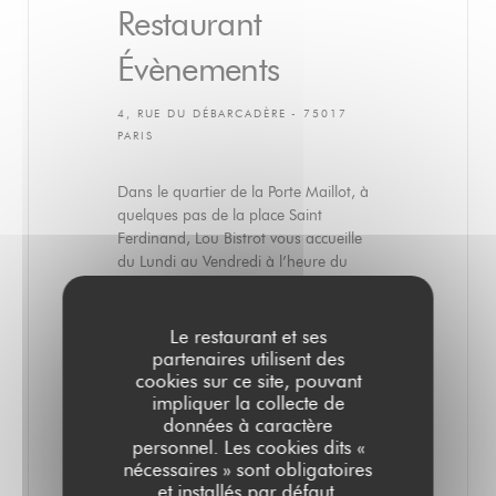
Restaurant
Évènements
4, RUE DU DÉBARCADÈRE - 75017
PARIS
Dans le quartier de la Porte Maillot, à
quelques pas de la place Saint
Ferdinand, Lou Bistrot vous accueille
du Lundi au Vendredi à l’heure du
déjeuner.
Dans un décor de bistrot parisien
Le restaurant et ses
composé de meubles et d’objets
partenaires utilisent des
chinés, notre chef vous propose une
cookies sur ce site, pouvant
cuisine de saison authentique et
impliquer la collecte de
généreuse. L'ardoise est remaniée
données à caractère
chaque semaine en fonction du
personnel. Les cookies dits «
marché et de ses inspirations. Elle est
nécessaires » sont obligatoires
accompagnée d'un semainier de
et installés par défaut.