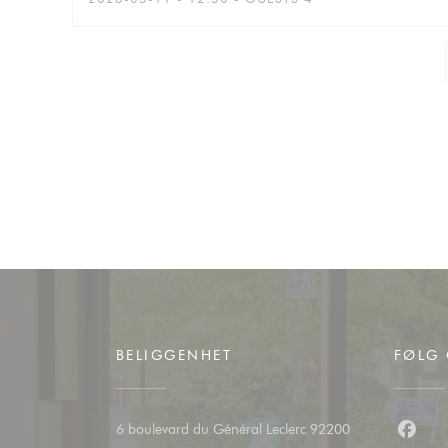
BELIGGENHET
FØLG 
6 boulevard du Général Leclerc 92200
Faceb