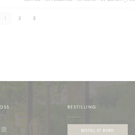
1
2
3
OSS
BESTILLING
BESTILL ET BORD
ook ((åpner i et nytt vindu))
Instagram ((åpner i et nytt vindu))