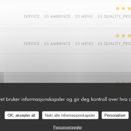
SERVICE
:
5
/5
AMBIENCE
:
5
/5
MENU
:
5
/5
QUALITY_PRI
SERVICE
:
5
/5
AMBIENCE
:
5
/5
MENU
:
4
/5
QUALITY_PRI
SERVICE
:
5
/5
AMBIENCE
:
5
/5
MENU
:
5
/5
QUALITY_PRI
det bruker informasjonskapsler og gir deg kontroll over hva d
OK, aksepter alt
Nekt alle informasjonskapsler
Personaliser
SERVICE
:
5
/5
AMBIENCE
:
5
/5
MENU
:
5
/5
QUALITY_PRI
Personvernregler