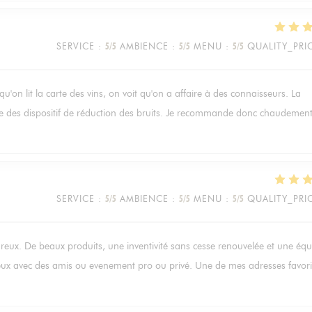
SERVICE
:
5
/5
AMBIENCE
:
5
/5
MENU
:
5
/5
QUALITY_PRI
rsqu'on lit la carte des vins, on voit qu'on a affaire à des connaisseurs. La
gre des dispositif de réduction des bruits. Je recommande donc chaudement
SERVICE
:
5
/5
AMBIENCE
:
5
/5
MENU
:
5
/5
QUALITY_PRI
ureux. De beaux produits, une inventivité sans cesse renouvelée et une équ
reux avec des amis ou evenement pro ou privé. Une de mes adresses favori