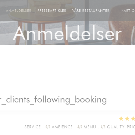
ANMELDELSER
PRESSEARTIKLER
VÅRE RESTAURANTER
KART 
((ÅPNER I 
Anmeldelser
_clients_following_booking
SERVICE
:
5
/5
AMBIENCE
:
4
/5
MENU
:
4
/5
QUALITY_PRI