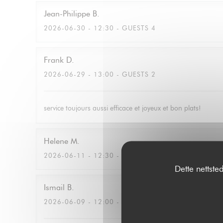
Jean-Philippe
B
2026-06-30
- 12:30 - GUESTS 4
Frank
D
2026-06-29
- 13:00 - GUESTS 2
service toujours aussi efficace et joyeux et bon plats!
Helene
M
2026-06-11
- 12:30 - GUESTS 2
Dette nettste
Ismail
B
2026-06-09
- 12:00 - GUESTS 3