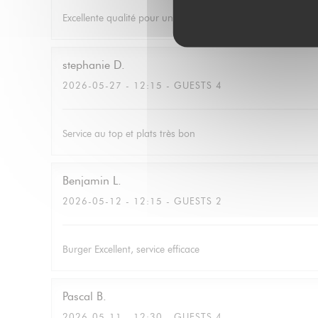
Excellente qualité pour un prix correcte avec du choix. Le ser
stephanie
D
2026-05-27
- 12:15 - GUESTS 4
Service au top et plats très bon
Benjamin
L
2026-05-12
- 12:15 - GUESTS 2
Burger Excellent, service efficace
Pascal
B
2026-05-11
- 12:30 - GUESTS 4