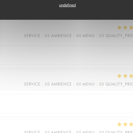
undefined
vice est rapide et toujours avec le sourire
SERVICE
:
5
/5
AMBIENCE
:
4
/5
MENU
:
5
/5
QUALITY_PRI
SERVICE
:
5
/5
AMBIENCE
:
4
/5
MENU
:
5
/5
QUALITY_PRI
SERVICE
:
5
/5
AMBIENCE
:
5
/5
MENU
:
5
/5
QUALITY_PRI