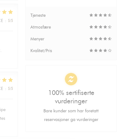
Tjeneste
CE
:
5
/5
Atmosfære
Menyer
.
Kvalitet/Pris
CE
:
5
/5
100% sertifiserte
vurderinger
ipe
Bare kunder som har foretatt
tes
reservasjoner ga vurderinger