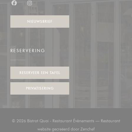
Facebook ((opent in een nieuw venster))
Instagram ((opent in een nieuw venster))
NIEUWSBRIEF
RESERVERING
RESERVEER EEN TAFEL
PRIVATISERING
© 2026 Bistrot Quai - Restaurant Évènements — Restaurant
((opent in een nieuw 
website gecreëerd door
Zenchef