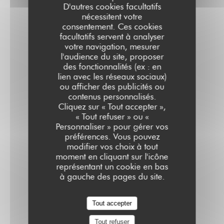
D'autres cookies facultatifs
9,50 EUR
nécessitent votre
19cl
consentement. Ces cookies
facultatifs servent à analyser
votre navigation, mesurer
l'audience du site, proposer
des fonctionnalités (ex : en
lien avec les réseaux sociaux)
ou afficher des publicités ou
Champagnes
contenus personnalisés.
Cliquez sur « Tout accepter »,
« Tout refuser » ou «
Personnaliser » pour gérer vos
DEUTZ « ROSÉ » AOC - FAMILLE ROUZAUD
préférences. Vous pouvez
modifier vos choix à tout
89,00 EUR
moment en cliquant sur l'icône
Bout 75 cl
représentant un cookie en bas
à gauche des pages du site.
CHAMPAGNE PAYELLE
Tout accepter
12,00 EUR
Coupe 12 .
Tout refuser