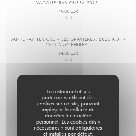
VACQUEYRAS OUREA 2023
49,00 EUR
75 cl
SANTENAY 1ER CRU « LES GRAVIÈRES» 2020 AOP -
CAPUANO-FERRERI
64,00 EUR
75 cl
ROUSSILLON LA PETITE SŒUR 2022
IGP Joseph Paillé
Le restaurant et ses
partenaires utilisent des
39,00 EUR
26,00 EUR
cookies sur ce site, pouvant
75 cl
50cl
impliquer la collecte de
données à caractère
personnel. Les cookies dits «
ROUSSILLON LA PETITE SŒUR 2022
nécessaires » sont obligatoires
et installés par défaut.
IGP Joseph Paillé