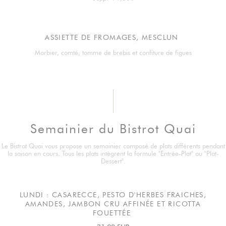
ASSIETTE DE FROMAGES, MESCLUN
Morbier, comté, tomme de brebis et confiture de figues
Semainier du Bistrot Quai
Le Bistrot Quai vous propose un semainier composé de plats différents pendant
la saison en cours. Tous les plats intègrent la formule "Entrée-Plat" ou "Plat-
Dessert".
LUNDI : CASARECCE, PESTO D'HERBES FRAICHES,
AMANDES, JAMBON CRU AFFINÉE ET RICOTTA
FOUETTÉE