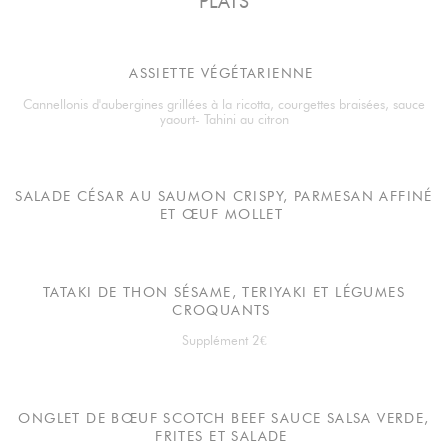
PLATS
ASSIETTE VÉGÉTARIENNE
Cannellonis d'aubergines grillées à la ricotta, courgettes braisées, sauce
yaourt- Tahini au citron
SALADE CÉSAR AU SAUMON CRISPY, PARMESAN AFFINÉ
ET ŒUF MOLLET
TATAKI DE THON SÉSAME, TERIYAKI ET LÉGUMES
CROQUANTS
Supplément 2€
ONGLET DE BŒUF SCOTCH BEEF SAUCE SALSA VERDE,
FRITES ET SALADE