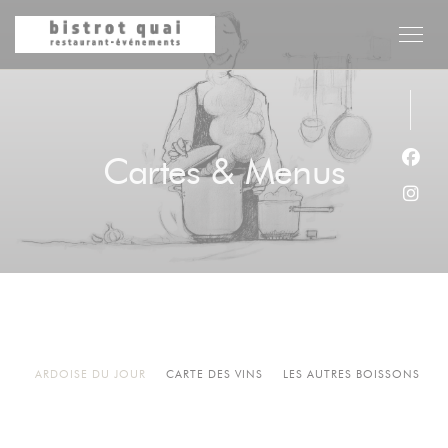
Personnalisation de vos choix en matière de cookies
Cartes & Menus
Face
Inst
ARDOISE DU JOUR
CARTE DES VINS
LES AUTRES BOISSONS