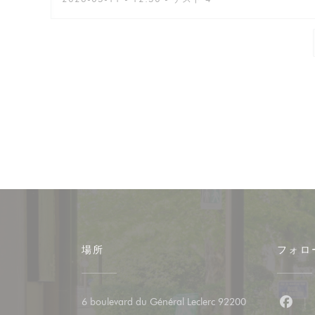
場所
フォロ
6 boulevard du Général Leclerc 92200
Fac