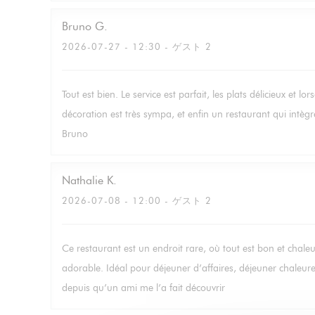
Bruno
G
2026-07-27
- 12:30 - ゲスト 2
Tout est bien. Le service est parfait, les plats délicieux et lo
décoration est très sympa, et enfin un restaurant qui intè
Bruno
Nathalie
K
2026-07-08
- 12:00 - ゲスト 2
Ce restaurant est un endroit rare, où tout est bon et chale
adorable. Idéal pour déjeuner d’affaires, déjeuner chaleu
depuis qu’un ami me l’a fait découvrir