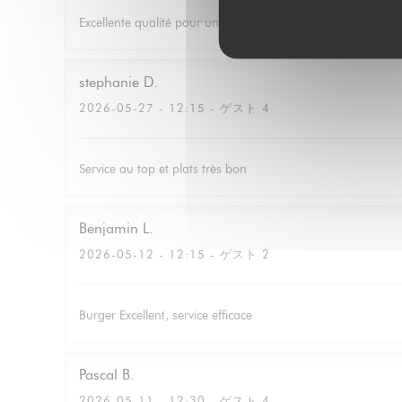
Excellente qualité pour un prix correcte avec du choix. Le ser
stephanie
D
2026-05-27
- 12:15 - ゲスト 4
Service au top et plats très bon
Benjamin
L
2026-05-12
- 12:15 - ゲスト 2
Burger Excellent, service efficace
Pascal
B
2026-05-11
- 12:30 - ゲスト 4