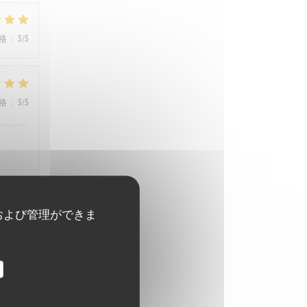
格
:
5
/5
格
:
5
/5
および管理ができま
格
:
5
/5
格
:
5
/5