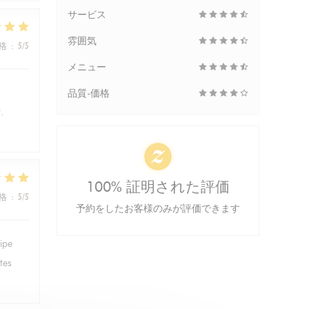
サービス
雰囲気
格
:
5
/5
メニュー
品質-価格
.
100% 証明された評価
格
:
5
/5
予約をしたお客様のみが評価できます
ipe
tes