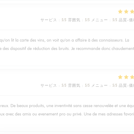
サービス
:
5
/5
雰囲気
:
5
/5
メニュー
:
5
/5
品質-価
rsqu'on lit la carte des vins, on voit qu'on a affaire à des connaisseurs. La
gre des dispositif de réduction des bruits. Je recommande donc chaudement
サービス
:
5
/5
雰囲気
:
5
/5
メニュー
:
5
/5
品質-価
ureux. De beaux produits, une inventivité sans cesse renouvelée et une équ
reux avec des amis ou evenement pro ou privé. Une de mes adresses favori