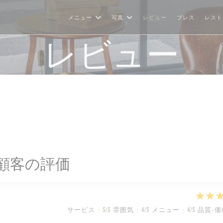
メニュー
写真
レビュー
プレス
レスト
レビュー
顧客の評価
サービス
:
5
/5
雰囲気
:
4
/5
メニュー
:
4
/5
品質-価