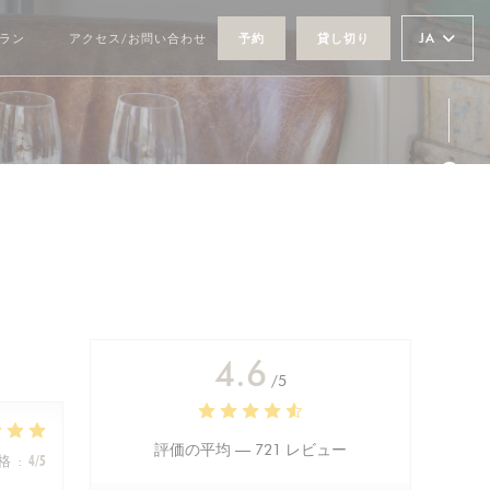
JA
ラン
アクセス/お問い合わせ
予約
貸し切り
((新しいウィンドウで開きます))
Fa
Ins
4.6
/5
評価の平均 —
721 レビュー
格
:
4
/5