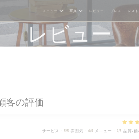
メニュー
写真
レビュー
プレス
レスト
レビュー
顧客の評価
サービス
:
5
/5
雰囲気
:
4
/5
メニュー
:
4
/5
品質-価