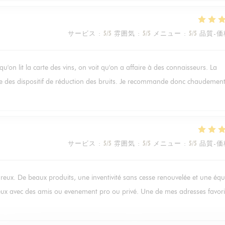
サービス
:
5
/5
雰囲気
:
5
/5
メニュー
:
5
/5
品質-価
rsqu'on lit la carte des vins, on voit qu'on a affaire à des connaisseurs. La
gre des dispositif de réduction des bruits. Je recommande donc chaudement
サービス
:
5
/5
雰囲気
:
5
/5
メニュー
:
5
/5
品質-価
ureux. De beaux produits, une inventivité sans cesse renouvelée et une équ
reux avec des amis ou evenement pro ou privé. Une de mes adresses favori