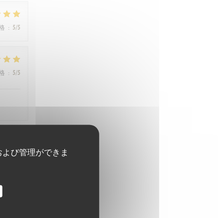
格
:
5
/5
格
:
5
/5
および管理ができま
格
:
5
/5
格
:
5
/5