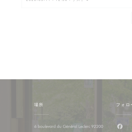
場所
フォロ
6 boulevard du Général Leclerc 92200
Fac