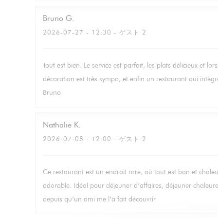
Bruno
G
2026-07-27
- 12:30 - ゲスト 2
Tout est bien. Le service est parfait, les plats délicieux et lo
décoration est très sympa, et enfin un restaurant qui intè
Bruno
Nathalie
K
2026-07-08
- 12:00 - ゲスト 2
Ce restaurant est un endroit rare, où tout est bon et chale
adorable. Idéal pour déjeuner d’affaires, déjeuner chaleu
depuis qu’un ami me l’a fait découvrir