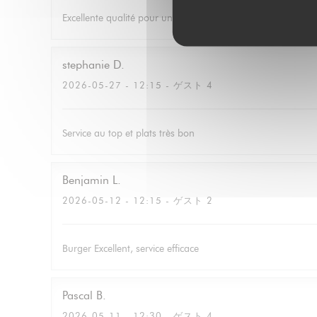
Excellente qualité pour un prix correcte avec du choix. Le ser
stephanie
D
2026-05-27
- 12:15 - ゲスト 4
Service au top et plats très bon
Benjamin
L
2026-05-12
- 12:15 - ゲスト 2
Burger Excellent, service efficace
Pascal
B
2026-05-11
- 12:30 - ゲスト 4