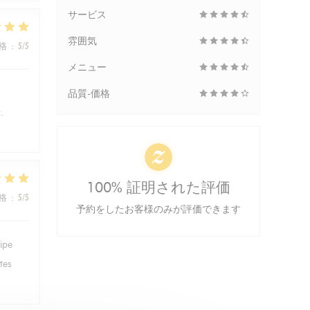
サービス
雰囲気
格
:
5
/5
メニュー
品質-価格
.
100% 証明された評価
格
:
5
/5
予約をしたお客様のみが評価できます
ipe
tes