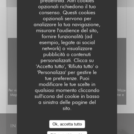
predefinita. Altri cookies
VISITA IL SITO
opzionali richiedono il tuo
eventi privati
Si organizzano anche
​​e
consenso. Questi cookies
professionali come cocktail o pasto sit-
opzionali servono per
down. La testa modella i menu degli
analizzare la tua navigazione,
eventi con le stagioni.
misurare l'audience del sito,
fornire funzionalità (ad
esempio, legate ai social
network) o visualizzare
pubblicità o contenuti
personalizzati. Clicca su
'Accetta tutto', 'Rifiuta tutto' o
'Personalizza' per gestire le
tue preferenze. Puoi
modificare le tue scelte in
qualsiasi momento cliccando
Per visualizzare la mappa interattiva Waze, devi accettare i cookie di Waze
Map (Google). Questi cookie possono raccogliere dati di navigazione e
sull'icona del cookie in basso
localizzazione.
Consenti
a sinistra delle pagine del
sito.
Ok, accetta tutto
INDIRIZZO