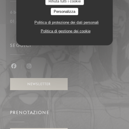
Rifiuta tutti i cookie
Personalizza
((apre una nuova fines
6 boulevard du Général Leclerc 92200 Neuilly
01 47 45 24 57
Politica di protezione dei dati personali
Politica di gestione dei cookie
SEGUICI
Facebook ((apre una nuova finestra))
Instagram ((apre una nuova finestra))
NEWSLETTER
PRENOTAZIONE