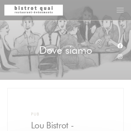
Personalizzazione delle tue scelte sui cookie
Dove siamo
Face
Inst
PUB
Lou Bistrot -