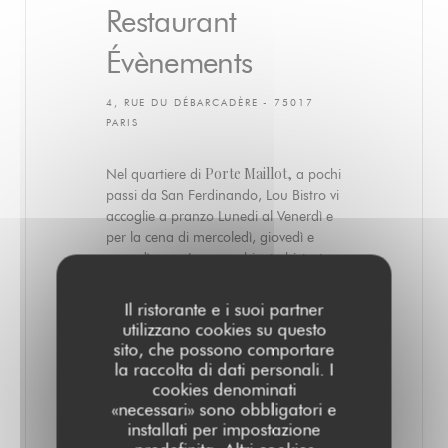
Restaurant
Évènements
4, RUE DU DÉBARCADÈRE - 75017
PARIS
Porte Maillot,
Nel quartiere di
a pochi
passi da San Ferdinando, Lou Bistro vi
accoglie a pranzo Lunedi al Venerdì e
per la cena di mercoledì, giovedì e
venerdì sera. In un ambiente bistrot
parigino con mobili e pezzi
d'antiquariato, il nostro chef propone
Il ristorante e i suoi partner
una cucina di stagione e carta
utilizzano cookies su questo
autentica généreuse.La viene rivista
sito, che possono comportare
ogni mese ed è accompagnata da
la raccolta di dati personali. I
una lista quotidiana. La nostra
cookies denominati
selezione di vini eleganti e distinti nel
«necessari» sono obbligatori e
corso di mesi si evolve secondo i colpi
installati per impostazione
di cuore modelli ...