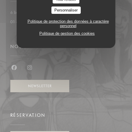
Lou équipe
Personnaliser
((ouvre une nouvelle f
6 boulevard du Général Leclerc 92200 Neuilly
Politique de protection des données à caractère
01 47 45 24 57
personnel
Politique de gestion des cookies
NOUS SUIVRE
Facebook ((ouvre une nouvelle fenêtre))
Instagram ((ouvre une nouvelle fenêtre))
NEWSLETTER
RÉSERVATION