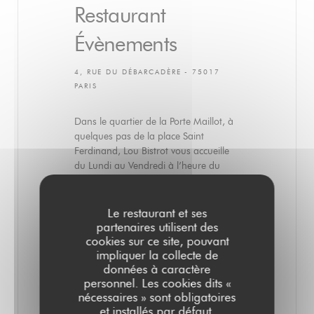
Restaurant
Évènements
4, RUE DU DÉBARCADÈRE - 75017
PARIS
Dans le quartier de la Porte Maillot, à
quelques pas de la place Saint
Ferdinand, Lou Bistrot vous accueille
du Lundi au Vendredi à l’heure du
déjeuner.
Dans un décor de bistrot parisien
Le restaurant et ses
composé de meubles et d’objets
partenaires utilisent des
chinés, notre chef vous propose une
cookies sur ce site, pouvant
cuisine de saison authentique et
impliquer la collecte de
généreuse. L'ardoise est remaniée
données à caractère
chaque semaine en fonction du
personnel. Les cookies dits «
marché et de ses inspirations. Elle est
nécessaires » sont obligatoires
accompagnée d'un semainier de
et installés par défaut.