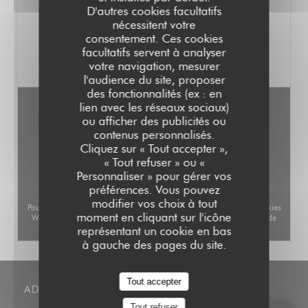
saison.
D'autres cookies facultatifs
VOIR LE SITE
nécessitent votre
Notre sélection de vins élégants et
consentement. Ces cookies
racés évolue au fil des mois selon les
facultatifs servent à analyser
coups de cœur des patrons.
votre navigation, mesurer
Les soirées sont uniquement dédiées à
l'audience du site, proposer
l'organisation de vos événements
des fonctionnalités (ex : en
privés ou professionnels, sous forme
lien avec les réseaux sociaux)
de cocktail ou de repas assis. Nos
ou afficher des publicités ou
contenus personnalisés.
espaces permettent de recevoir 70
Cliquez sur « Tout accepter »,
personnes en dîner assis et 100 en
« Tout refuser » ou «
cocktail.
Personnaliser » pour gérer vos
Faire une demande de devis
préférences. Vous pouvez
modifier vos choix à tout
Pour afficher la carte interactive Waze, vous devez accepter les cookies
Toute l'année, vous pouvez profiter
moment en cliquant sur l'icône
Waze Map (Google). Ces cookies peuvent collecter des données de
d'une belle terrasse en bois d'une
représentant un cookie en bas
navigation et de localisation.
Autoriser
trentaine de places.
à gauche des pages du site.
Un parking privé est à votre
disposition à 50 mètres du restaurant
Tout accepter
ADRESSE
au 29 rue Brunel.
Tout refuser