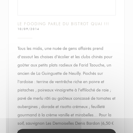
LE FOODING PARLE DU BISTROT QUAI !!!
10/09/2014
Tous les midis, une nuée de gens affairés prend
d’assaut les chaises d’écolier et les clubs chinés pour
goûter aux petits plats radieux de Farid Taouche, un
ancien de La Guinguette de Neuilly. Piochés sur
l’ardoise : terrine de ventrêche riche en poivre et
pistaches ; poireaux vinaigrette à l’effiloché de raie ;
pavé de merlu rôti au goûteux concassé de tomates et
aubergines ; dorade et risotto crémeux ; feuilleté
gourmand à la crème vanille et mirabelles… Pour la
soif, sauvignon Les Demoiselles Denis Bardon (6,50 €
le verre) et indémodable échezeaux 2009 Domaine