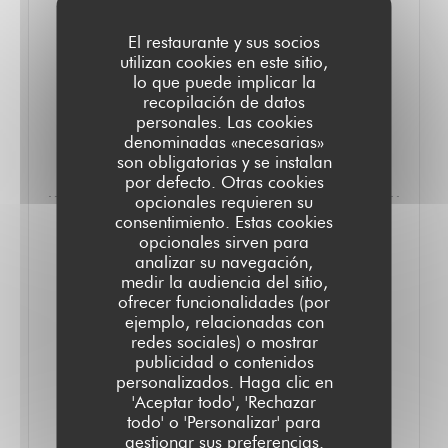
Mongeard-Mugneret pour amateurs de grands crus
El restaurante y sus socios
(86 € la bouteille). Menu 23 € (midi), carte 37 €. //
utilizan cookies en este sitio,
M.S.B.
lo que puede implicar la
recopilación de datos
personales. Las cookies
denominadas «necesarias»
((ABRE EN UNA NUEVA VENTANA))
LEA EL ARTICULO
son obligatorias y se instalan
por defecto. Otras cookies
opcionales requieren su
consentimiento. Estas cookies
opcionales sirven para
analizar su navegación,
medir la audiencia del sitio,
ofrecer funcionalidades (por
ejemplo, relacionadas con
redes sociales) o mostrar
publicidad o contenidos
personalizados. Haga clic en
'Aceptar todo', 'Rechazar
todo' o 'Personalizar' para
gestionar sus preferencias.