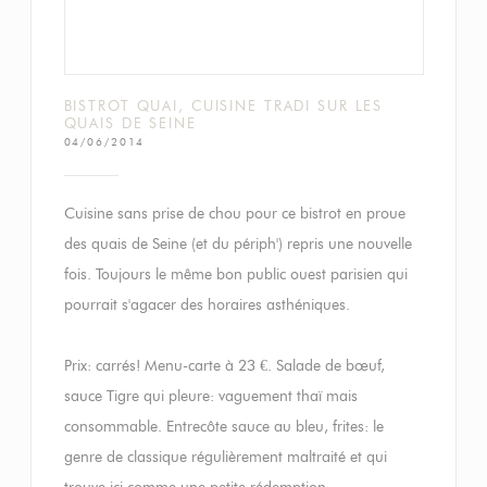
BISTROT QUAI, CUISINE TRADI SUR LES
QUAIS DE SEINE
04/06/2014
Cuisine sans prise de chou pour ce bistrot en proue
des quais de Seine (et du périph') repris une nouvelle
fois. Toujours le même bon public ouest parisien qui
pourrait s'agacer des horaires asthéniques.
Prix: carrés! Menu-carte à 23 €. Salade de bœuf,
sauce Tigre qui pleure: vaguement thaï mais
consommable. Entrecôte sauce au bleu, frites: le
genre de classique régulièrement maltraité et qui
trouve ici comme une petite rédemption.