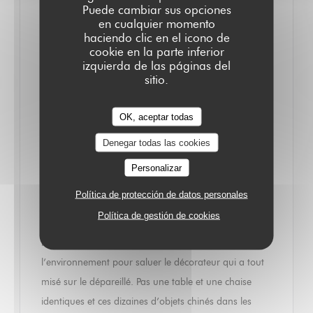
Puede cambiar sus opciones
ATTENTION, NEUILLY-SUR-SEINE
en cualquier momento
S’ENCANAILLE
haciendo clic en el icono de
12/07/2014
cookie en la parte inferior
izquierda de las páginas del
sitio.
Attention, Neuilly-sur-Seine s’encanaille ! On savait la
restauration Neuilléenne plutôt sage ou tirée à quatre
OK, aceptar todas
épingles. Pas forcément, à une ou deux exceptions
Denegar todas las cookies
près, portée vers la cuisine bistrotière. Le Bistrot Quai
a décidé de faire bouger les lignes seulement au
Personalizar
déjeuner…pour le moment. Dans un quartier qui
Política de protección de datos personales
n’est pas le plus fashion de la ville, le Pont de Neuilly,
Política de gestión de cookies
sur les quais avec vue imprenable sur la Seine et…les
tours de La Défense. On finit par oublier
l’environnement pour saluer le décorateur qui a tout
misé sur le dépareillé. Pas une table et une chaise
identiques et ces dizaines d’objets chinés dans les