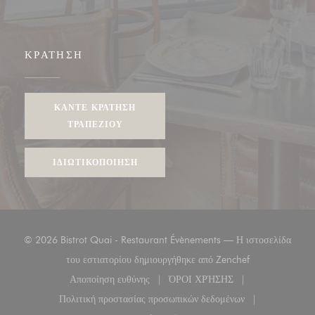
ΚΡΆΤΗΣΗ
ΚΆΝΤΕ ΚΡΆΤΗΣΗ
ΤΡΑΠΕΖΙΟΎ
ΙΔΙΩΤΙΚΟΠΟΊΗΣΗ
© 2026 Bistrot Quai - Restaurant Évènements — Η ιστοσελίδα
((ανοίγει σε νέο
του εστιατορίου δημιουργήθηκε από
Zenchef
Αποποίηση ευθύνης
ΌΡΟΙ ΧΡΉΣΗΣ
((ανοίγει σε νέο παράθυρο))
((ανοίγει σε νέο παράθυρο
Πολιτική προστασίας προσωπικών δεδομένων
((ανοίγει σε νέο παράθυρο))