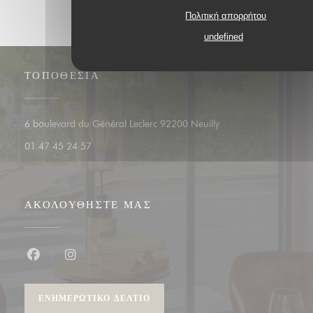
Πολιτική απορρήτου
undefined
ΤΟΠΟΘΕΣΊΑ
((ανοίγει σε νέο παράθυ
6 boulevard du Général Leclerc 92200 Neuilly
01 47 45 24 57
ΑΚΟΛΟΥΘΉΣΤΕ ΜΑΣ
Facebook ((ανοίγει σε νέο παράθυρο))
Instagram ((ανοίγει σε νέο παράθυρο))
ΕΝΗΜΕΡΩΤΙΚΌ ΔΕΛΤΊΟ