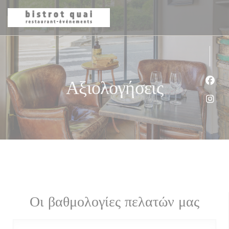
Πίνακας διαχείρισης "Μπισκότων" (Cookies)
Αξιολογήσεις
Face
Inst
Οι βαθμολογίες πελατών μας