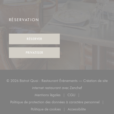
RÉSERVATION
RÉSERVER
PRIVATISER
© 2026 Bistrot Quai - Restaurant Évènements — Création de site
((ouvre une nouvelle 
internet restaurant avec
Zenchef
Mentions légales
CGU
((ouvre une nouvelle fenêtre))
((ouvre une nouvelle fenêt
Politique de protection des données à caractère personnel
((ouvre une nouvelle fenêtre))
Politique de cookies
Accessibilite
((ouvre une nouvelle fenêtre))
((ouvre une nouvelle fenê