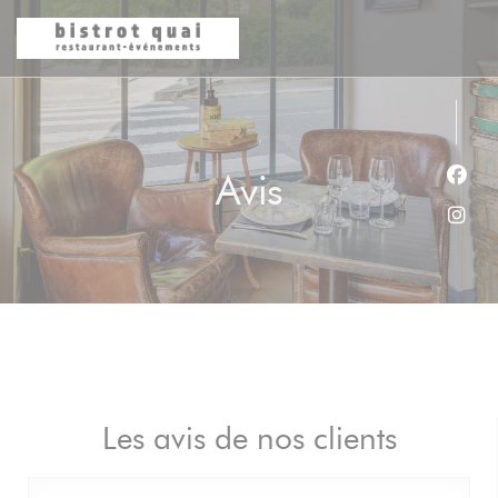
Personnalisation de vos choix en matière de cookies
Avis
Face
Inst
Les avis de nos clients