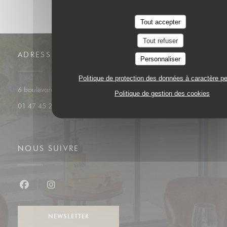
Tout accepter
Tout refuser
ADRESSE
Personnaliser
Politique de protection des données à caractère p
((ouvre une nouvelle f
6 boulevard du Général Leclerc 92200 Neuilly
Politique de gestion des cookies
01 47 45 24 57
NOUS SUIVRE
Facebook ((ouvre une nouvelle fenêtre))
Instagram ((ouvre une nouvelle fenêtre))
NEWSLETTER