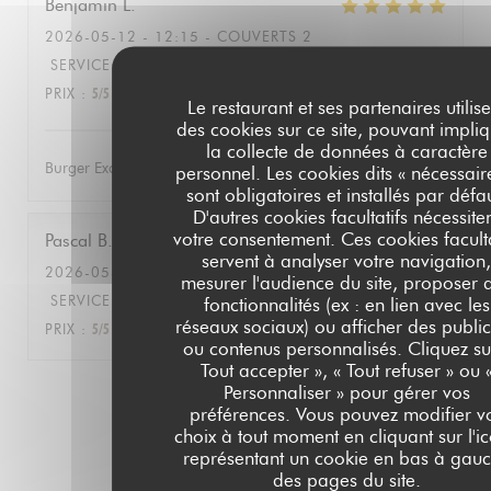
Benjamin
L
2026-05-12
- 12:15 - COUVERTS 2
SERVICE
:
5
/5
AMBIANCE
:
4
/5
CUISINE
:
5
/5
QUALITÉ /
PRIX
:
5
/5
Le restaurant et ses partenaires utilise
des cookies sur ce site, pouvant impli
la collecte de données à caractère
Burger Excellent, service efficace
personnel. Les cookies dits « nécessair
sont obligatoires et installés par défa
D'autres cookies facultatifs nécessite
votre consentement. Ces cookies faculta
Pascal
B
servent à analyser votre navigation
2026-05-11
- 12:30 - COUVERTS 4
mesurer l'audience du site, proposer 
SERVICE
:
5
/5
AMBIANCE
:
5
/5
CUISINE
:
5
/5
QUALITÉ /
fonctionnalités (ex : en lien avec les
réseaux sociaux) ou afficher des public
PRIX
:
5
/5
ou contenus personnalisés. Cliquez su
Tout accepter », « Tout refuser » ou 
Personnaliser » pour gérer vos
1
2
3
préférences. Vous pouvez modifier v
choix à tout moment en cliquant sur l'i
représentant un cookie en bas à gau
des pages du site.