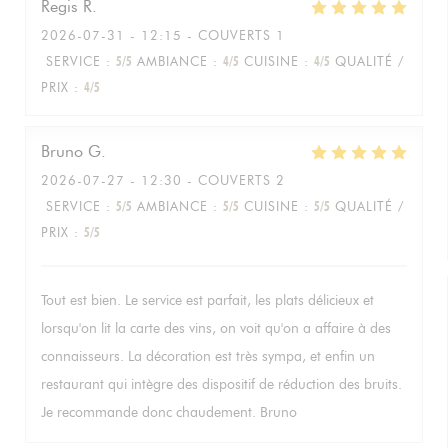
Regis
R
2026-07-31
- 12:15 - COUVERTS 1
SERVICE
:
5
/5
AMBIANCE
:
4
/5
CUISINE
:
4
/5
QUALITÉ /
PRIX
:
4
/5
Bruno
G
2026-07-27
- 12:30 - COUVERTS 2
SERVICE
:
5
/5
AMBIANCE
:
5
/5
CUISINE
:
5
/5
QUALITÉ /
PRIX
:
5
/5
Tout est bien. Le service est parfait, les plats délicieux et
lorsqu'on lit la carte des vins, on voit qu'on a affaire à des
connaisseurs. La décoration est très sympa, et enfin un
restaurant qui intègre des dispositif de réduction des bruits.
Je recommande donc chaudement. Bruno