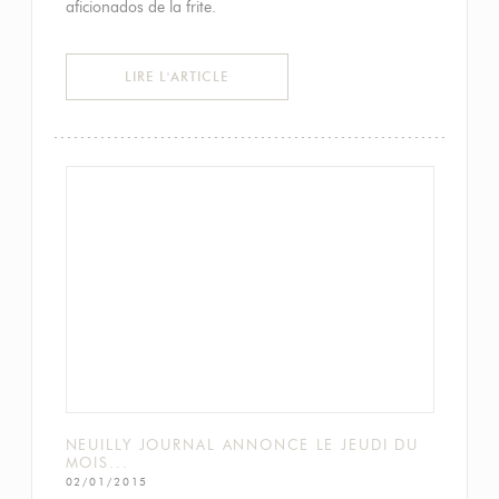
aficionados de la frite.
((OUVRE UNE NOUVELLE FENÊTRE))
LIRE L'ARTICLE
NEUILLY JOURNAL ANNONCE LE JEUDI DU
MOIS...
02/01/2015