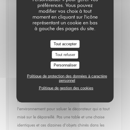
préférences. Vous pouvez
ATTENTION, NEUILLY-SUR-SEINE
modifier vos choix à tout
S’ENCANAILLE
moment en cliquant sur l'icône
12/07/2014
représentant un cookie en bas
à gauche des pages du site.
Attention, Neuilly-sur-Seine s’encanaille ! On savait la
restauration Neuilléenne plutôt sage ou tirée à quatre
Tout accepter
épingles. Pas forcément, à une ou deux exceptions
Tout refuser
près, portée vers la cuisine bistrotière. Le Bistrot Quai
Personnaliser
a décidé de faire bouger les lignes seulement au
déjeuner…pour le moment. Dans un quartier qui
Politique de protection des données à caractère
personnel
n’est pas le plus fashion de la ville, le Pont de Neuilly,
Politique de gestion des cookies
sur les quais avec vue imprenable sur la Seine et…les
tours de La Défense. On finit par oublier
l’environnement pour saluer le décorateur qui a tout
misé sur le dépareillé. Pas une table et une chaise
identiques et ces dizaines d’objets chinés dans les