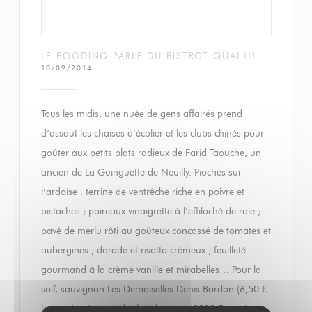
LE FOODING PARLE DU BISTROT QUAI !!!
10/09/2014
Tous les midis, une nuée de gens affairés prend
d’assaut les chaises d’écolier et les clubs chinés pour
goûter aux petits plats radieux de Farid Taouche, un
ancien de La Guinguette de Neuilly. Piochés sur
l’ardoise : terrine de ventrêche riche en poivre et
pistaches ; poireaux vinaigrette à l’effiloché de raie ;
pavé de merlu rôti au goûteux concassé de tomates et
aubergines ; dorade et risotto crémeux ; feuilleté
gourmand à la crème vanille et mirabelles… Pour la
soif, sauvignon Les Demoiselles Denis Bardon (6,50 €
le verre) et indémodable échezeaux 2009 Domaine