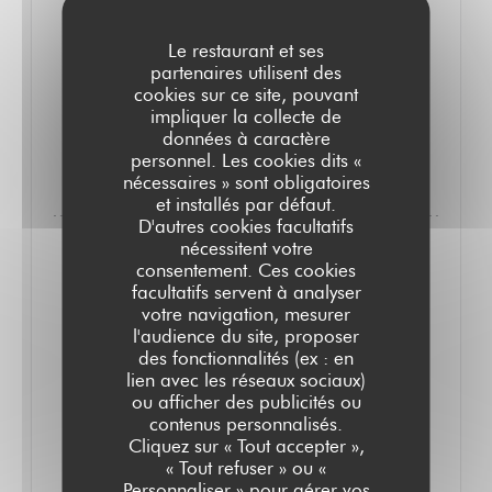
Mongeard-Mugneret pour amateurs de grands crus
Le restaurant et ses
(86 € la bouteille). Menu 23 € (midi), carte 37 €. //
partenaires utilisent des
M.S.B.
cookies sur ce site, pouvant
impliquer la collecte de
données à caractère
((OUVRE UNE NOUVELLE FENÊTRE))
LIRE L'ARTICLE
personnel. Les cookies dits «
nécessaires » sont obligatoires
et installés par défaut.
D'autres cookies facultatifs
nécessitent votre
consentement. Ces cookies
facultatifs servent à analyser
votre navigation, mesurer
l'audience du site, proposer
des fonctionnalités (ex : en
lien avec les réseaux sociaux)
ou afficher des publicités ou
contenus personnalisés.
Cliquez sur « Tout accepter »,
« Tout refuser » ou «
Personnaliser » pour gérer vos