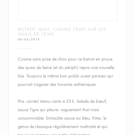
BISTROT QUAI, CUISINE TRADI SUR LES
QUAIS DE SEINE
04/06/2014
Cuisine sans prise de chou pour ce bistrot en proue
des quais de Seine (et du périph') repris une nouvelle
fois. Toujours le même bon public ouest parisien qui
pourrait s'agacer des horaires asthéniques.
Prix: carrés! Menu-carte à 23 €. Salade de bœuf,
sauce Tigre qui pleure: vaguement thaï mais
consommable. Entrecôte sauce au bleu, frites: le
genre de classique régulièrement maltraité et qui
trouve ici comme une petite rédemption.